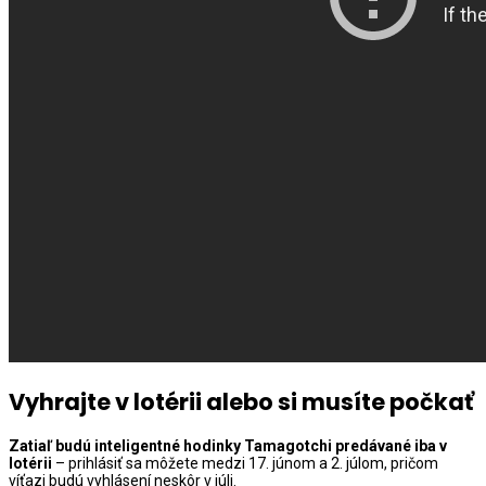
Vyhrajte v lotérii alebo si musíte počkať
Zatiaľ budú inteligentné hodinky Tamagotchi predávané iba v
lotérii
– prihlásiť sa môžete medzi 17. júnom a 2. júlom, pričom
víťazi budú vyhlásení neskôr v júli.