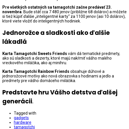
Pre všetkých ostatných sa tamagotchi začne predávať 23.
novembra
. Bude stáť cca 7 480 jenov (približne 68 dolárov) a môžete
si tiež kúpiť ďalšie „inteligentné karty“ za 1100 jenov (asi 10 dolárov),
ktoré viete vložiť do inteligentných hodiniek.
Jednorožce a sladkosti ako ďalšie
lákadlá
Karta Tamagotchi Sweets Friends
vám dá tematické predmety,
ako sú sladkosti a dezerty, ktoré majú nakŕmiť vášho malého
vreckového miláčika, ako aj minihru.
Karta Tamagotchi Rainbow Friends
obsahuje dúhové a
jednorožcové motívy ako nová obrazovka s hodinami a jedlo a
predmety pre vášho domáceho miláčika.
Predstavte hru Vášho detstva ďalšej
generácii
.
Tagged with
gadgets
hardware
tamagotchi