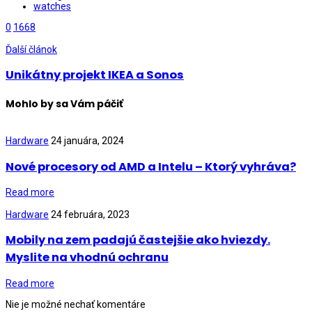
watches
0
1668
Ďalší článok
Unikátny projekt IKEA a Sonos
Mohlo by sa Vám páčiť
Hardware
24 januára, 2024
Nové procesory od AMD a Intelu – Ktorý vyhráva?
Read more
Hardware
24 februára, 2023
Mobily na zem padajú častejšie ako hviezdy.
Myslite na vhodnú ochranu
Read more
Nie je možné nechať komentáre