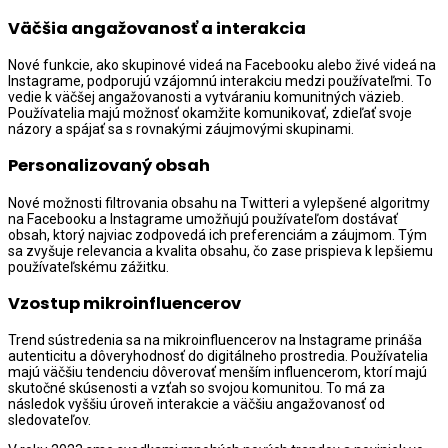
Väčšia angažovanosť a interakcia
Nové funkcie, ako skupinové videá na Facebooku alebo živé videá na
Instagrame, podporujú vzájomnú interakciu medzi používateľmi. To
vedie k väčšej angažovanosti a vytváraniu komunitných väzieb.
Používatelia majú možnosť okamžite komunikovať, zdieľať svoje
názory a spájať sa s rovnakými záujmovými skupinami.
Personalizovaný obsah
Nové možnosti filtrovania obsahu na Twitteri a vylepšené algoritmy
na Facebooku a Instagrame umožňujú používateľom dostávať
obsah, ktorý najviac zodpovedá ich preferenciám a záujmom. Tým
sa zvyšuje relevancia a kvalita obsahu, čo zase prispieva k lepšiemu
používateľskému zážitku.
Vzostup mikroinfluencerov
Trend sústredenia sa na mikroinfluencerov na Instagrame prináša
autenticitu a dôveryhodnosť do digitálneho prostredia. Používatelia
majú väčšiu tendenciu dôverovať menším influencerom, ktorí majú
skutočné skúsenosti a vzťah so svojou komunitou. To má za
následok vyššiu úroveň interakcie a väčšiu angažovanosť od
sledovateľov.