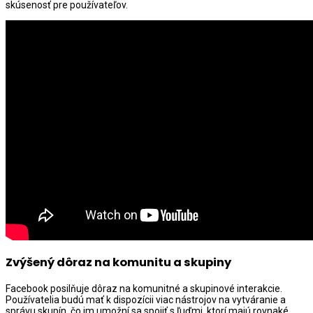
skúsenosť pre používateľov.
Zvýšený dôraz na komunitu a skupiny
Facebook posilňuje dôraz na komunitné a skupinové interakcie.
Používatelia budú mať k dispozícii viac nástrojov na vytváranie a
správu skupín, čo im umožní sa spojiť s ľuďmi, ktorí majú rovnaké