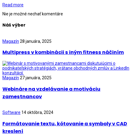
Read more
Nie je možné nechať komentáre
Náš výber
Magazín
28 januára, 2025
Multipress v kombinácii s iným fitness náčiním
Magazín
27 januára, 2025
Webináre na vzdelávanie a motiváciu
zamestnancov
Software
14 októbra, 2024
Formátovanie textu, kótovanie a symboly v CAD
kreslení