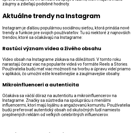
záujmy a zdieľajú podobné hodnoty.
Aktuálne trendy na Instagram
Instagram je ďalšou populárnou sociálnou sieťou, ktorá prináša nové
trendy a funkcie pre svojich používateľov. Tu sú niektoré z najnovších
trendov, ktoré sa očakávajú na Instagrame:
Rastúci význam videa a živého obsahu
Video obsah na Instagrame získava na dôležitosti. V tomto roku
narastajú čoraz viac na popularite videá vo formáte Reels a Stories.
Používatelia budú mať viac možností na tvorbu a úpravu videí priamo
v aplikácii, čo umožní ešte kreatívnejšie a zaujímavejšie obsahy.
Mikroinfluenceri a autenticita
Očakáva sa väčší dôraz na autenticitu a mikroinfluencerov na
Instagrame. Značky sa sústredia na spoluprácu s menšími
influencermi, ktorí majú lojálnu a angažovanú komunitu. Používatelia
budú preferovať autentický obsah od skutočných ľudí namiesto
preplnených reklám od veľkých celebritných influencerov.