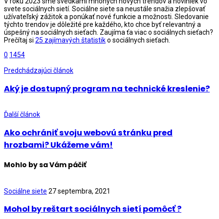
V roku 2023 sme svedkami mnohých nových trendov a noviniek vo
svete sociálnych sietí. Sociálne siete sa neustále snažia zlepšovať
užívateľský zážitok a ponúkať nové funkcie a možnosti. Sledovanie
týchto trendov je dôležité pre každého, kto chce byť relevantný a
úspešný na sociálnych sieťach. Zaujíma ťa viac o sociálnych sieťach?
Prečítaj si
25 zajímavých štatistik
o sociálnych sieťach.
0
1454
Predchádzajúci článok
Aký je dostupný program na technické kreslenie?
Ďalší článok
Ako ochrániť svoju webovú stránku pred
hrozbami? Ukážeme vám!
Mohlo by sa Vám páčiť
Sociálne siete
27 septembra, 2021
Mohol by reštart sociálnych sietí pomôcť ?